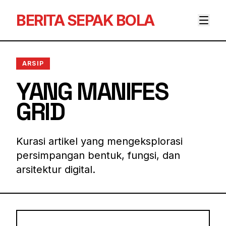
Lewati ke konten
BERITA SEPAK BOLA
ARSIP
YANG MANIFES
GRID
Kurasi artikel yang mengeksplorasi
persimpangan bentuk, fungsi, dan
arsitektur digital.